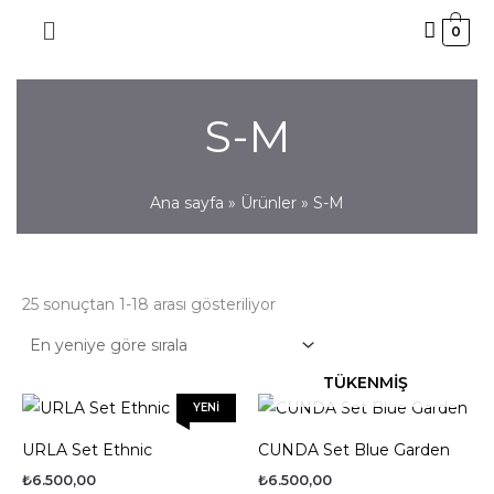
En
İçeriğe
yeniye
0
göre
atla
sıralandı
S-M
Ana sayfa
Ürünler
S-M
25 sonuçtan 1-18 arası gösteriliyor
TÜKENMIŞ
YENİ
URLA Set Ethnic
CUNDA Set Blue Garden
₺
6.500,00
₺
6.500,00