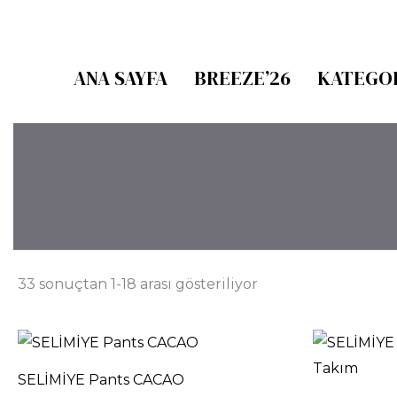
En
İçeriğe
yeniye
göre
atla
sıralandı
ANA SAYFA
BREEZE’26
KATEGO
33 sonuçtan 1-18 arası gösteriliyor
SELİMİYE Pants CACAO