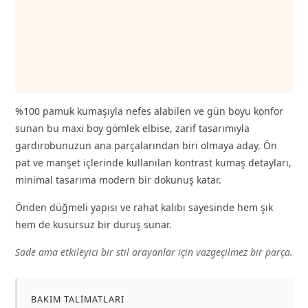
Ek bilgi
Değerlendirmeler (0)
Size Chart
%100 pamuk kumaşıyla nefes alabilen ve gün boyu konfor
sunan bu maxi boy gömlek elbise, zarif tasarımıyla
gardırobunuzun ana parçalarından biri olmaya aday. Ön
pat ve manşet içlerinde kullanılan kontrast kumaş detayları,
minimal tasarıma modern bir dokunuş katar.
Önden düğmeli yapısı ve rahat kalıbı sayesinde hem şık
hem de kusursuz bir duruş sunar.
Sade ama etkileyici bir stil arayanlar için vazgeçilmez bir parça.
BAKIM TALIMATLARI