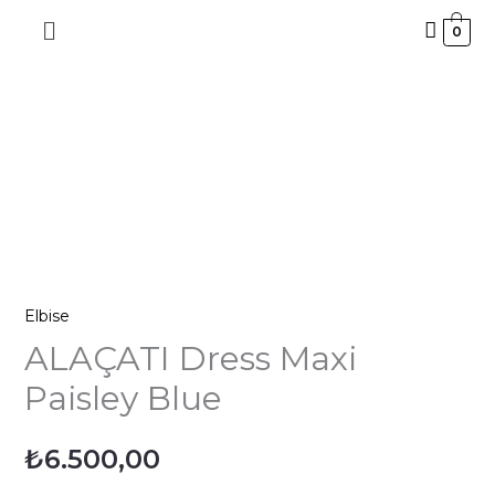
İçeriğe
0
atla
ALAÇATI
Dress
Maxi
Paisley
Blue
adet
Elbise
ALAÇATI Dress Maxi
Paisley Blue
₺
6.500,00