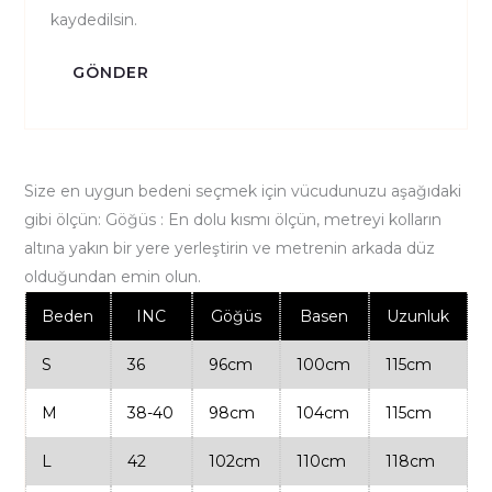
kaydedilsin.
Size en uygun bedeni seçmek için vücudunuzu aşağıdaki
gibi ölçün: Göğüs : En dolu kısmı ölçün, metreyi kolların
altına yakın bir yere yerleştirin ve metrenin arkada düz
olduğundan emin olun.
Beden
INC
Göğüs
Basen
Uzunluk
S
36
96cm
100cm
115cm
M
38-40
98cm
104cm
115cm
L
42
102cm
110cm
118cm