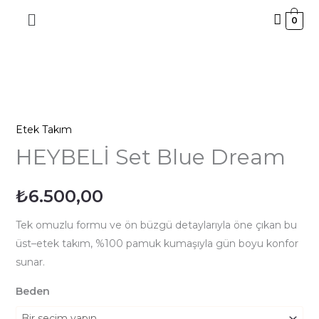
İçeriğe
0
atla
HEYBELİ
Set
Etek Takım
Blue
Dream
HEYBELİ Set Blue Dream
adet
₺
6.500,00
Tek omuzlu formu ve ön büzgü detaylarıyla öne çıkan bu
üst–etek takım, %100 pamuk kumaşıyla gün boyu konfor
sunar.
Beden