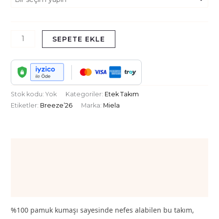
SEPETE EKLE
Stok kodu:
Yok
Kategoriler:
Etek Takım
Etiketler:
Breeze’26
Marka:
Miela
Açıklama
Ek bilgi
Değerlendirmeler (0)
%100 pamuk kumaşı sayesinde nefes alabilen bu takım,