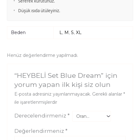
•
Sererek kurutunuz.
•
Düşük ısıda ütüleyiniz.
Beden
L
,
M
,
S
,
XL
Henüz değerlendirme yapılmadı.
“HEYBELİ Set Blue Dream” için
yorum yapan ilk kişi siz olun
E-posta adresiniz yayınlanmayacak.
Gerekli alanlar
*
ile işaretlenmişlerdir
Derecelendirmeniz
*
Değerlendirmeniz
*