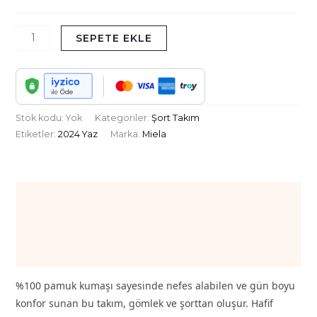
SEPETE EKLE
Stok kodu:
Yok
Kategoriler:
Şort Takım
Etiketler:
2024 Yaz
Marka:
Miela
Açıklama
Ek bilgi
Değerlendirmeler (0)
%100 pamuk kumaşı sayesinde nefes alabilen ve gün boyu
konfor sunan bu takım, gömlek ve şorttan oluşur. Hafif