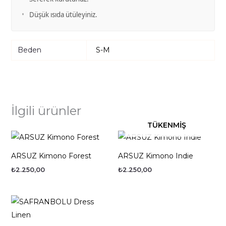
•
Düşük ısıda ütüleyiniz.
Beden
S-M
İlgili ürünler
TÜKENMIŞ
ARSUZ Kimono Forest
ARSUZ Kimono Indie
₺
2.250,00
₺
2.250,00