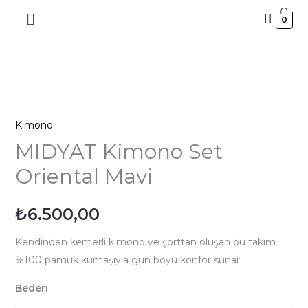
İçeriğe
0
atla
MIDYAT
Kimono
Kimono
Set
Oriental
MIDYAT Kimono Set
Mavi
Oriental Mavi
adet
₺
6.500,00
Kendinden kemerli kimono ve şorttan oluşan bu takım
%100 pamuk kumaşıyla gün boyu konfor sunar.
Beden