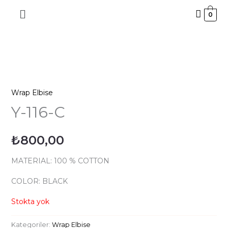
İçeriğe
0
atla
Wrap Elbise
Y-116-C
₺
800,00
MATERIAL: 100 % COTTON
COLOR: BLACK
Stokta yok
Kategoriler:
Wrap Elbise