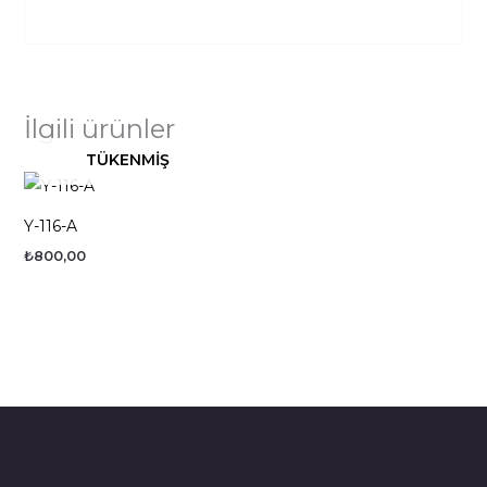
İlgili ürünler
TÜKENMIŞ
Y-116-A
₺
800,00