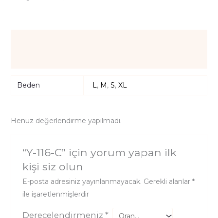
Ek bilgi
Değerlendirmeler (0)
Beden
L
,
M
,
S
,
XL
Henüz değerlendirme yapılmadı.
“Y-116-C” için yorum yapan ilk
kişi siz olun
E-posta adresiniz yayınlanmayacak.
Gerekli alanlar
*
ile işaretlenmişlerdir
Derecelendirmeniz
*