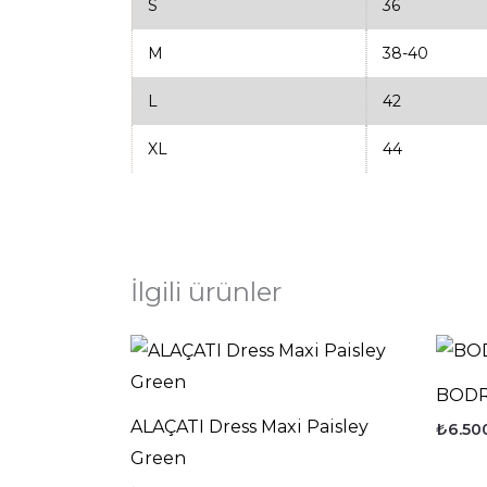
S
36
M
38-40
L
42
XL
44
İlgili ürünler
BODR
ALAÇATI Dress Maxi Paisley
₺
6.50
Green