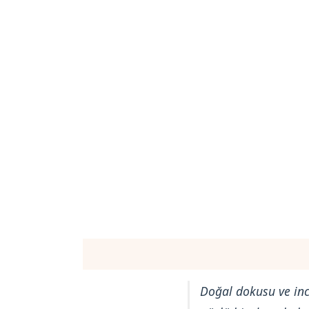
Açıklama
Ek bilgi
Değerlendirmeler 
Doğal dokusu ve ince