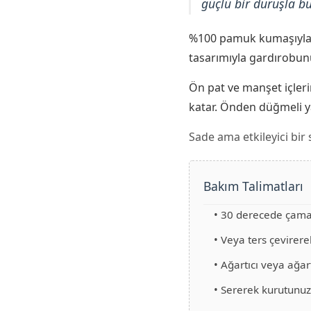
güçlü bir duruşla bu
%100 pamuk kumaşıyla n
tasarımıyla gardırobun
Ön pat ve manşet içler
katar. Önden düğmeli y
Sade ama etkileyici bir 
Bakım Talimatları
• 30 derecede çamaş
• Veya ters çevirere
• Ağartıcı veya ağart
• Sererek kurutunuz