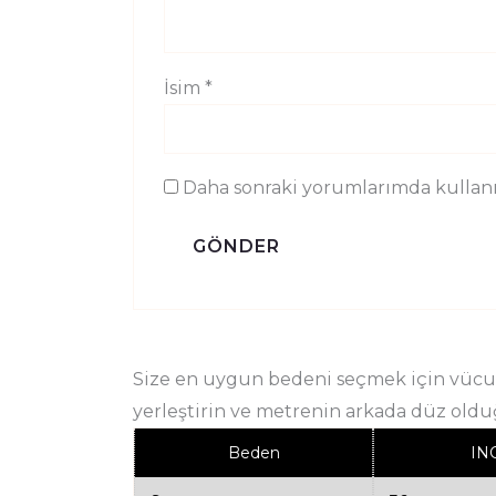
İsim
*
Daha sonraki yorumlarımda kullanıl
Size en uygun bedeni seçmek için vücudu
yerleştirin ve metrenin arkada düz old
Beden
IN