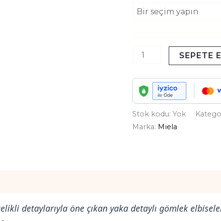
SEPETE 
Stok kodu:
Yok
Katego
Marka:
Miela
(0)
Size Chart
likli detaylarıyla öne çıkan yaka detaylı gömlek elbiseler