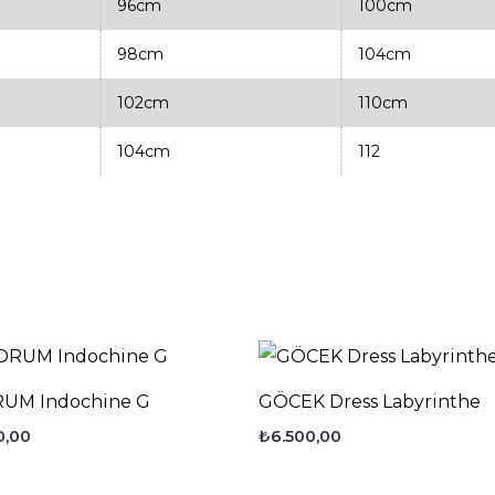
96cm
100cm
98cm
104cm
102cm
110cm
104cm
112
UM Indochine G
GÖCEK Dress Labyrinthe
0,00
₺
6.500,00