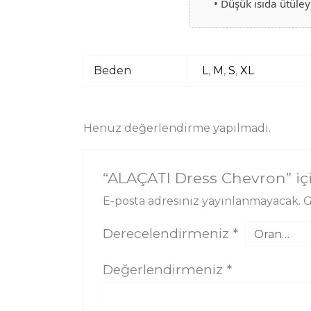
• Düşük ısıda ütüley
Beden
L
,
M
,
S
,
XL
Henüz değerlendirme yapılmadı.
“ALAÇATI Dress Chevron” içi
E-posta adresiniz yayınlanmayacak.
G
Derecelendirmeniz
*
Değerlendirmeniz
*