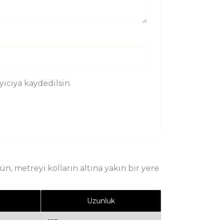
ıcıya kaydedilsin.
, metreyi kolların altına yakın bir yere
Uzunluk