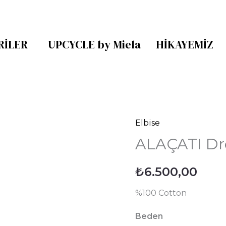
RILER
UPCYCLE by Miela
HIKAYEMIZ
Elbise
ALAÇATI
ALAÇATI Dr
Dress
Chevron
₺
6.500,00
adet
%100 Cotton
Beden